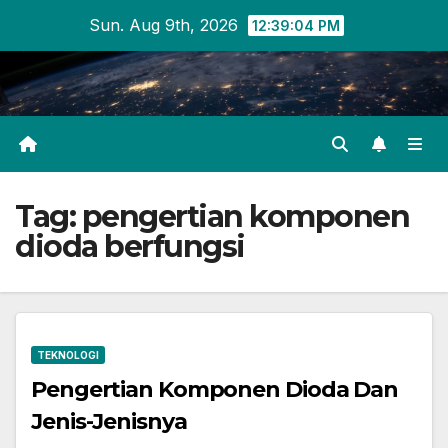
Skip
Sun. Aug 9th, 2026
12:39:04 PM
to
content
Tag:
pengertian komponen
dioda berfungsi
TEKNOLOGI
Pengertian Komponen Dioda Dan
Jenis-Jenisnya