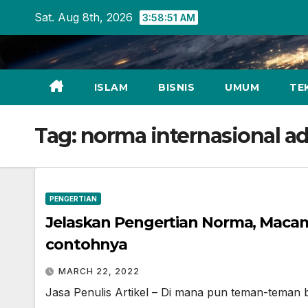
Skip
Sat. Aug 8th, 2026
3:58:51 AM
to
content
ISLAM
BISNIS
UMUM
TE
Tag:
norma internasional a
PENGERTIAN
Jelaskan Pengertian Norma, Maca
contohnya
MARCH 22, 2022
Jasa Penulis Artikel – Di mana pun teman-teman 