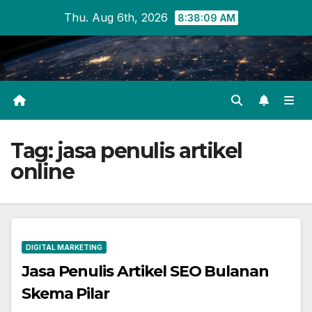
Skip
Thu. Aug 6th, 2026
8:38:09 AM
to
content
Tag:
jasa penulis artikel
online
DIGITAL MARKETING
Jasa Penulis Artikel SEO Bulanan
Skema Pilar