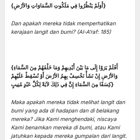
{أَوَلَمْ يَنْظُرُوا فِي مَلَكُوتِ السَّمَاوَاتِ وَالأرْضِ}
Dan apakah mereka tidak memperhatikan
kerajaan langit dan bumi? (Al-A’raf: 185)
{أَفَلَمْ يَرَوْا إِلَى مَا بَيْنَ أَيْدِيهِمْ وَمَا خَلْفَهُمْ مِنَ السَّمَاءِ
وَالأرْضِ إِنْ نَشَأْ نَخْسِفْ بِهِمُ الأرْضَ أَوْ نُسْقِطْ عَلَيْهِمْ
كِسَفًا مِنَ السَّمَاءِ إِنَّ فِي ذَلِكَ لآيَةً لِكُلِّ عَبْدٍ مُنِيبٍ}
Maka apakah mereka tidak melihat langit dan
bumi yang ada di hadapan dan di belakang
mereka? Jika Kami menghendaki, niscaya
Kami benamkan mereka di bumi, atau Kami
jatuhkan kepada mereka gumpalan dari langit.