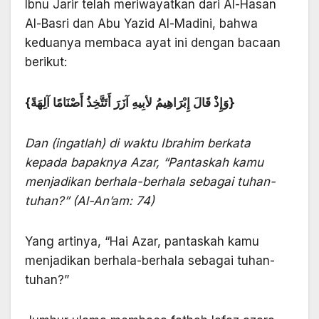
Ibnu Jarir telah meriwayatkan dari Al-Hasan
Al-Basri dan Abu Yazid Al-Madini, bahwa
keduanya membaca ayat ini dengan bacaan
berikut:
{وَإِذْ قَالَ إِبْرَاهِيمُ لأبِيهِ آزَرَ أَتَتَّخِذُ أَصْنَامًا آلِهَةً}
Dan (ingatlah) di waktu Ibrahim berkata
kepada bapaknya Azar, “Pantaskah kamu
menjadikan berhala-berhala sebagai tuhan-
tuhan?” (Al-An’am: 74)
Yang artinya, “Hai Azar, pantaskah kamu
menjadikan berhala-berhala sebagai tuhan-
tuhan?”