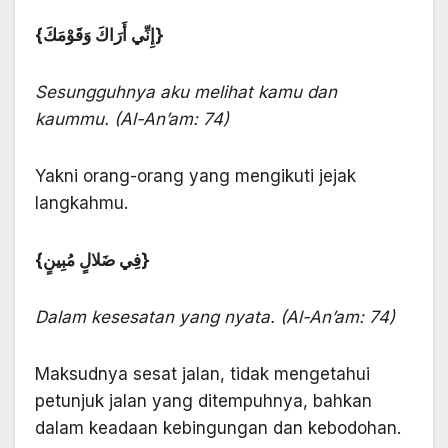
{إِنِّي أَرَاكَ وَقَوْمَكَ}
Sesungguhnya aku melihat kamu dan
kaummu. (Al-An’am: 74)
Yakni orang-orang yang mengikuti jejak
langkahmu.
{فِي ضَلالٍ مُبِينٍ}
Dalam kesesatan yang nyata. (Al-An’am: 74)
Maksudnya sesat jalan, tidak mengetahui
petunjuk jalan yang ditem­puhnya, bahkan
dalam keadaan kebingungan dan kebodohan.