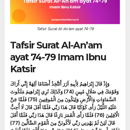
Tafsir Surat Al-An’am ayat 74-79
Tafsir Surat Al-An’am
ayat 74-79 Imam Ibnu
Katsir
وَإِذْ قَالَ إِبْرَاهِيمُ لِأَبِيهِ آزَرَ أَتَتَّخِذُ أَصْنَامًا آلِهَةً إِنِّي أَرَاكَ
وَقَوْمَكَ فِي ضَلَالٍ مُبِينٍ (74) وَكَذَلِكَ نُرِي إِبْرَاهِيمَ مَلَكُوتَ
السَّمَاوَاتِ وَالْأَرْضِ وَلِيَكُونَ مِنَ الْمُوقِنِينَ (75) فَلَمَّا جَنَّ
عَلَيْهِ اللَّيْلُ رَأَى كَوْكَبًا قَالَ هَذَا رَبِّي فَلَمَّا أَفَلَ قَالَ لَا أُحِبُّ
الْآفِلِينَ (76) فَلَمَّا رَأَى الْقَمَرَ بَازِغًا قَالَ هَذَا رَبِّي فَلَمَّا أَفَلَ
قَالَ لَئِنْ لَمْ يَهْدِنِي رَبِّي لَأَكُونَنَّ مِنَ الْقَوْمِ الضَّالِّينَ (77)