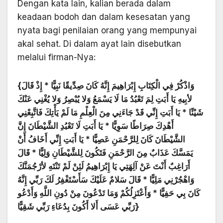
Dengan kata lain, kalian berada dalam
keadaan bodoh dan dalam kesesatan yang
nyata bagi penilaian orang yang mempunyai
akal sehat. Di dalam ayat lain disebutkan
melalui firman-Nya:
{وَاذْكُرْ فِي الْكِتَابِ إِبْرَاهِيمَ إِنَّهُ كَانَ صِدِّيقًا نَبِيًّا * إِذْ قَالَ
لأبِيهِ يَا أَبَتِ لِمَ تَعْبُدُ مَا لَا يَسْمَعُ وَلا يُبْصِرُ وَلا يُغْنِي عَنْكَ
شَيْئًا * يَا أَبَتِ إِنِّي قَدْ جَاءَنِي مِنَ الْعِلْمِ مَا لَمْ يَأْتِكَ فَاتَّبِعْنِي
أَهْدِكَ صِرَاطًا سَوِيًّا * يَا أَبَتِ لَا تَعْبُدِ الشَّيْطَانَ إِنَّ
الشَّيْطَانَ كَانَ لِلرَّحْمَنِ عَصِيًّا * يَا أَبَتِ إِنِّي أَخَافُ أَنْ
يَمَسَّكَ عَذَابٌ مِنَ الرَّحْمَنِ فَتَكُونَ لِلشَّيْطَانِ وَلِيًّا * قَالَ
أَرَاغِبٌ أَنْتَ عَنْ آلِهَتِي يَا إِبْرَاهِيمُ لَئِنْ لَمْ تَنْتَهِ لأرْجُمَنَّكَ
وَاهْجُرْنِي مَلِيًّا * قَالَ سَلامٌ عَلَيْكَ سَأَسْتَغْفِرُ لَكَ رَبِّي إِنَّهُ
كَانَ بِي حَفِيًّا * وَأَعْتَزِلُكُمْ وَمَا تَدْعُونَ مِنْ دُونِ اللَّهِ وَأَدْعُو
رَبِّي عَسَى أَلا أَكُونَ بِدُعَاءِ رَبِّي شَقِيًّا}