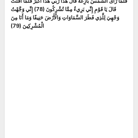
فَلَمَّا رَأَى الشَّمْسَ بَازِغَةً قَالَ هَذَا رَبِّي هَذَا أَكْبَرُ فَلَمَّا أَفَلَتْ
قَالَ يَا قَوْمِ إِنِّي بَرِيءٌ مِمَّا تُشْرِكُونَ (78) إِنِّي وَجَّهْتُ
وَجْهِيَ لِلَّذِي فَطَرَ السَّمَاوَاتِ وَالْأَرْضَ حَنِيفًا وَمَا أَنَا مِنَ
الْمُشْرِكِينَ (79)