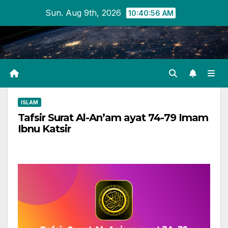
Skip
Sun. Aug 9th, 2026
10:40:57 AM
to
content
ISLAM
Tafsir Surat Al-An’am ayat 74-79 Imam
Ibnu Katsir