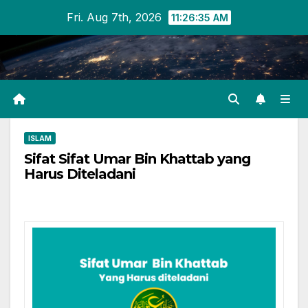
Skip
Fri. Aug 7th, 2026
11:26:36 AM
to
content
ISLAM
Sifat Sifat Umar Bin Khattab yang
Harus Diteladani