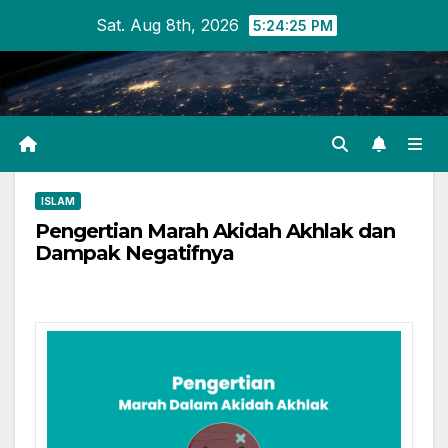
Skip
Sat. Aug 8th, 2026
5:24:26 PM
to
content
ISLAM
Pengertian Marah Akidah Akhlak dan
Dampak Negatifnya