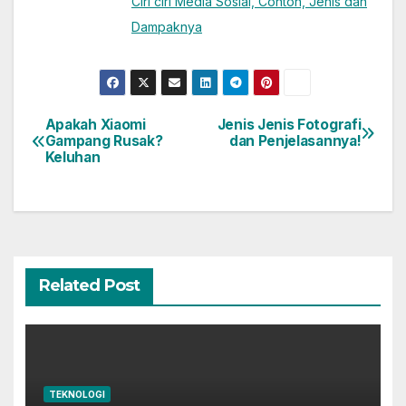
Ciri ciri Media Sosial, Contoh, Jenis dan
Dampaknya
Apakah Xiaomi
Jenis Jenis Fotografi
Post
Gampang Rusak?
dan Penjelasannya!
Keluhan
navigation
Related Post
TEKNOLOGI