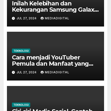
Inilah Kelebihan dan
Kekurangan Samsung Galaxy
M20, Udah Tau?
JUL 27, 2024
MEDIADIGITAL
TEKNOLOGI
Cara menjadi YouTuber
Pemula dan Manfaat yang
Diperoleh
JUL 27, 2024
MEDIADIGITAL
TEKNOLOGI