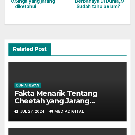
Singa yang jarang
Berbahaya Di Dunia,
diketahui
Sudah tahu belum?
navigation
Related Post
DUNIA HEWAN
Fakta Menarik Tentang
Cheetah yang Jarang
Diketahui
JUL 27, 2024
MEDIADIGITAL