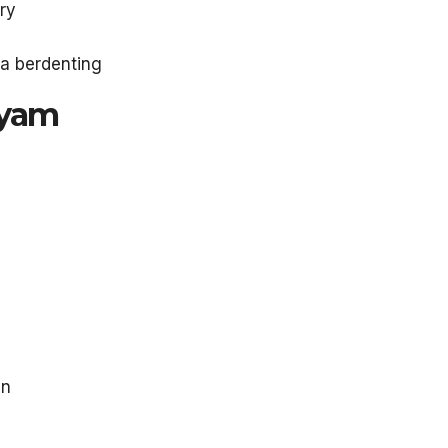
rry
ra berdenting
Ayam
an