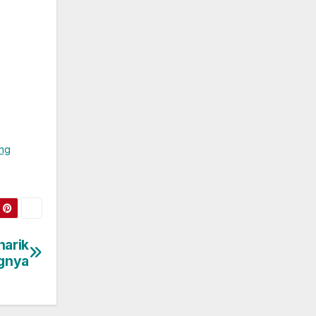
ang
narik
gnya