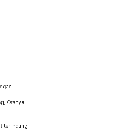
ongan
ing, Oranye
t terlindung