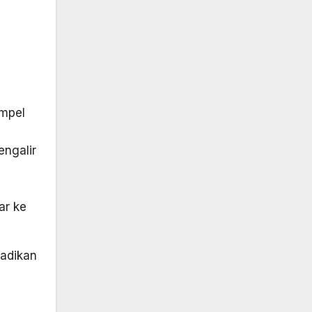
empel
engalir
ar ke
jadikan