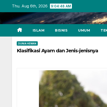
Skip
Thu. Aug 6th, 2026
9:04:49 AM
to
content
ISLAM
BISNIS
UMUM
TE
DUNIA HEWAN
Klasifikasi Ayam dan Jenis-jenisnya