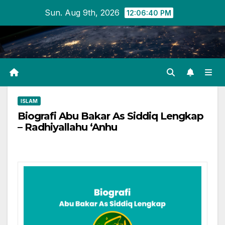
Skip
Sun. Aug 9th, 2026
12:06:41 PM
to
content
ISLAM
Biografi Abu Bakar As Siddiq Lengkap
– Radhiyallahu ‘Anhu