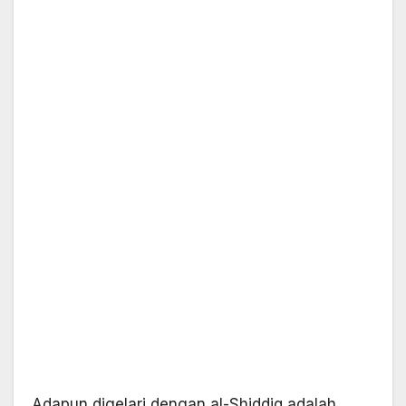
Adapun digelari dengan al-Shiddiq adalah