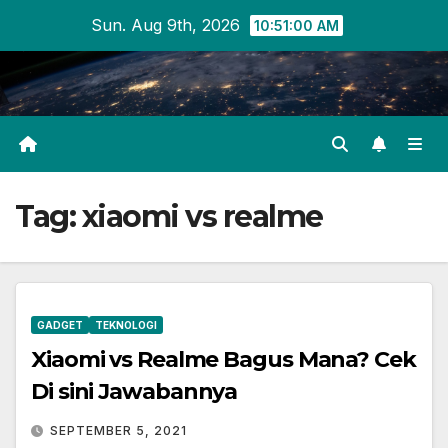
Skip
Sun. Aug 9th, 2026
10:51:00 AM
to
content
Tag:
xiaomi vs realme
GADGET
TEKNOLOGI
Xiaomi vs Realme Bagus Mana? Cek
Di sini Jawabannya
SEPTEMBER 5, 2021