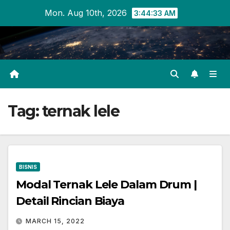
Skip
Mon. Aug 10th, 2026
3:44:33 AM
to
content
Tag:
ternak lele
BISNIS
Modal Ternak Lele Dalam Drum |
Detail Rincian Biaya
MARCH 15, 2022