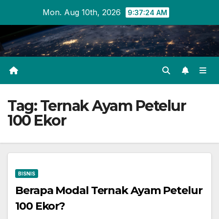
Skip
Mon. Aug 10th, 2026
9:37:24 AM
to
content
Tag:
Ternak Ayam Petelur
100 Ekor
BISNIS
Berapa Modal Ternak Ayam Petelur
100 Ekor?