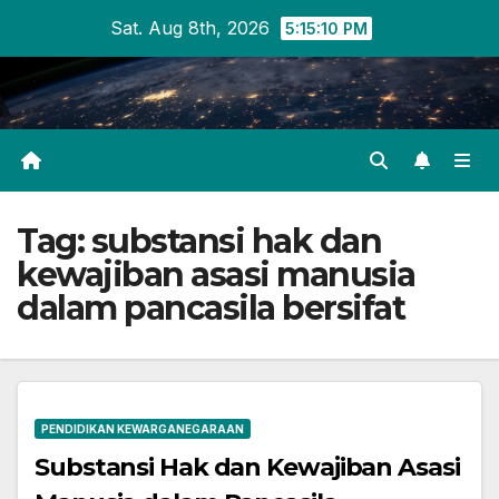
Skip
Sat. Aug 8th, 2026
5:15:10 PM
to
content
Tag:
substansi hak dan
kewajiban asasi manusia
dalam pancasila bersifat
PENDIDIKAN KEWARGANEGARAAN
Substansi Hak dan Kewajiban Asasi