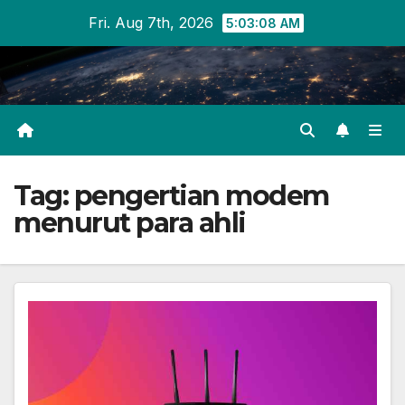
Skip
Fri. Aug 7th, 2026
5:03:08 AM
to
content
Tag:
pengertian modem
menurut para ahli