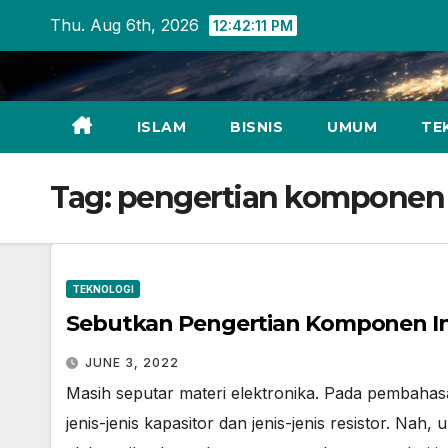
Skip
Thu. Aug 6th, 2026
12:42:11 PM
to
content
ISLAM
BISNIS
UMUM
TE
Tag:
pengertian komponen 
TEKNOLOGI
Sebutkan Pengertian Komponen In
JUNE 3, 2022
Masih seputar materi elektronika. Pada pembahasa
jenis-jenis kapasitor dan jenis-jenis resistor. N