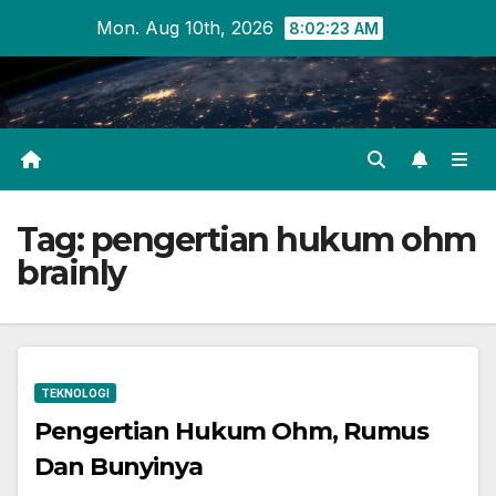
Skip
Mon. Aug 10th, 2026
8:02:23 AM
to
content
Tag:
pengertian hukum ohm
brainly
TEKNOLOGI
Pengertian Hukum Ohm, Rumus
Dan Bunyinya