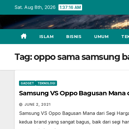
Skip
Sat. Aug 8th, 2026
1:37:16 AM
to
content
ISLAM
BISNIS
UMUM
TE
Tag:
oppo sama samsung b
GADGET
TEKNOLOGI
Samsung VS Oppo Bagusan Mana dar
JUNE 2, 2021
Samsung VS Oppo Bagusan Mana dari Segi Harga
kedua brand yang sangat bagus, baik dari segi ha