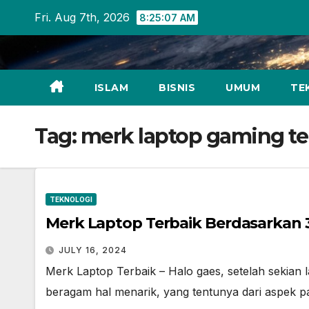
Skip
Fri. Aug 7th, 2026
8:25:07 AM
to
content
ISLAM
BISNIS
UMUM
TE
Tag:
merk laptop gaming te
TEKNOLOGI
Merk Laptop Terbaik Berdasarkan 3
JULY 16, 2024
Merk Laptop Terbaik – Halo gaes, setelah sekian 
beragam hal menarik, yang tentunya dari aspek pa