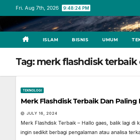
Skip
Fri. Aug 7th, 2026
9:48:24 PM
to
content
ISLAM
BISNIS
UMUM
TE
Tag:
merk flashdisk terbaik
TEKNOLOGI
Merk Flashdisk Terbaik Dan Paling
JULY 16, 2024
Merk Flashdisk Terbaik – Hallo gaes, balik lagi di 
ingin sedikit berbagi pengalaman atau analisa ter