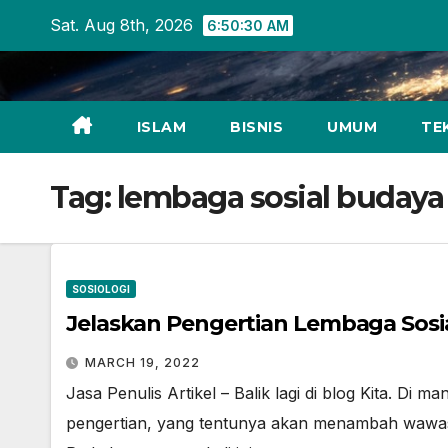
Skip
Sat. Aug 8th, 2026
6:50:30 AM
to
content
ISLAM
BISNIS
UMUM
TE
Tag:
lembaga sosial budaya
SOSIOLOGI
Jelaskan Pengertian Lembaga Sosia
MARCH 19, 2022
Jasa Penulis Artikel – Balik lagi di blog Kita. 
pengertian, yang tentunya akan menambah wawas