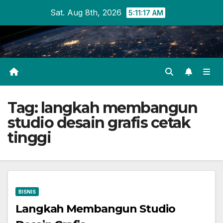
Skip
Sat. Aug 8th, 2026
5:11:17 AM
to
content
Tag:
langkah membangun
studio desain grafis cetak
tinggi
BISNIS
Langkah Membangun Studio