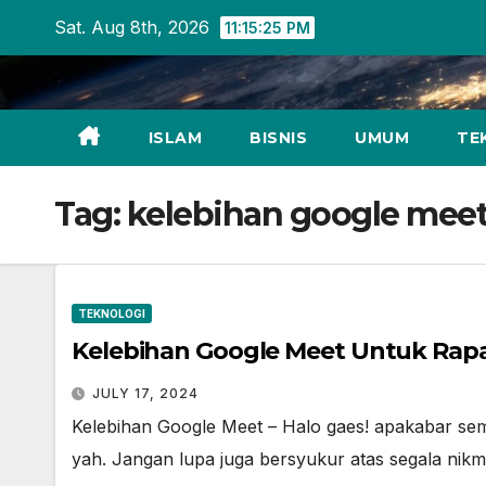
Skip
Sat. Aug 8th, 2026
11:15:26 PM
to
content
ISLAM
BISNIS
UMUM
TE
Tag:
kelebihan google meet
TEKNOLOGI
Kelebihan Google Meet Untuk Rapa
JULY 17, 2024
Kelebihan Google Meet – Halo gaes! apakabar se
yah. Jangan lupa juga bersyukur atas segala nikma