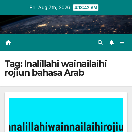
Skip
Fri. Aug 7th, 2026
4:13:42 AM
to
content
Tag:
Inalillahi wainailaihi
rojiun bahasa Arab