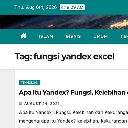
Skip
Thu. Aug 6th, 2026
4:19:29 AM
to
content
ISLAM
BISNIS
UMUM
TE
Tag:
fungsi yandex excel
TEKNOLOGI
Apa itu Yandex? Fungsi, Kelebiha
AUGUST 24, 2021
Apa itu Yandex? Fungsi, Kelebihan dan Kekuran
mengenai apa itu Yandex? kelebihan, kekuranga