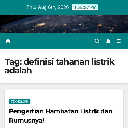
Skip
Thu. Aug 6th, 2026
11:58:37 PM
to
content
Tag:
definisi tahanan listrik
adalah
TEKNOLOGI
Pengertian Hambatan Listrik dan
Rumusnya!