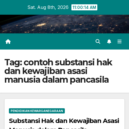
Skip
Sat. Aug 8th, 2026
11:00:15 AM
to
content
Tag:
contoh substansi hak
dan kewajiban asasi
manusia dalam pancasila
PENDIDIKAN KEWARGANEGARAAN
Substansi Hak dan Kewajiban Asasi