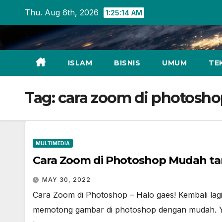
Skip
Thu. Aug 6th, 2026
1:25:15 AM
to
content
ISLAM
BISNIS
UMUM
TE
Tag:
cara zoom di photosho
MULTIMEDIA
Cara Zoom di Photoshop Mudah tan
MAY 30, 2022
Cara Zoom di Photoshop – Halo gaes! Kembali lag
memotong gambar di photoshop dengan mudah. Yan