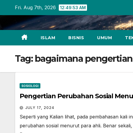
Skip
Fri. Aug 7th, 2026
12:49:53 AM
to
content
ISLAM
BISNIS
UMUM
TE
Tag:
bagaimana pengertian 
SOSIOLOGI
Pengertian Perubahan Sosial Menur
JULY 17, 2024
Seperti yang Kalian lihat, pada pembahasan kali i
perubahan sosial menurut para ahli. Benar sekali, 