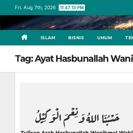
Skip
Fri. Aug 7th, 2026
11:47:13 PM
to
content
ISLAM
BISNIS
UMUM
TE
Tag:
Ayat Hasbunallah Wan