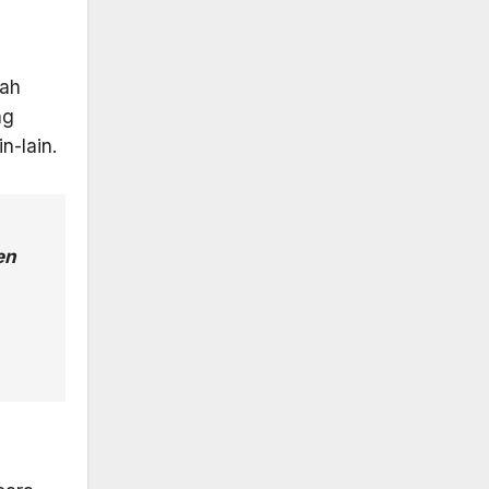
dah
ng
n-lain.
en