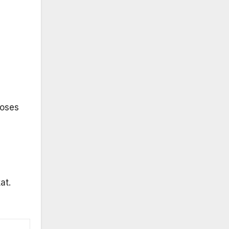
roses
at.