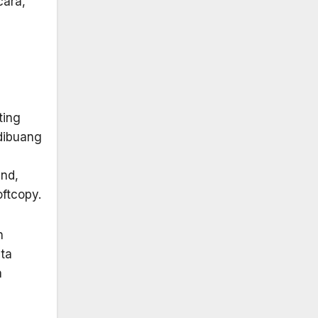
cara,
ting
 dibuang
und,
ftcopy.
n
ta
a