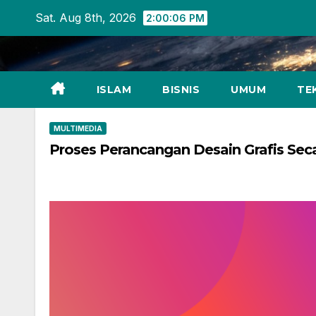
Skip
Sat. Aug 8th, 2026
2:00:07 PM
to
content
ISLAM
BISNIS
UMUM
TE
MULTIMEDIA
Proses Perancangan Desain Grafis Sec