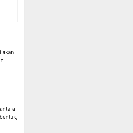
i akan
in
 antara
(bentuk,