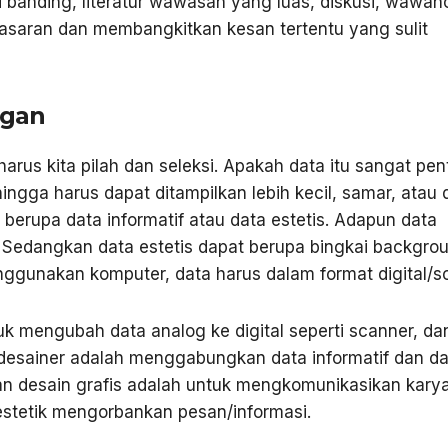
i banding, literatur wawasan yang luas, diskusi, wawan
a sasaran dan membangkitkan kesan tertentu yang sulit
ngan
arus kita pilah dan seleksi. Apakah data itu sangat pen
ingga harus dapat ditampilkan lebih kecil, samar, atau
 berupa data informatif atau data estetis. Adapun data
l. Sedangkan data estetis dapat berupa bingkai backgro
nggunakan komputer, data harus dalam format digital/so
tuk mengubah data analog ke digital seperti scanner, da
desainer adalah menggabungkan data informatif dan da
uan desain grafis adalah untuk mengkomunikasikan kary
 estetik mengorbankan pesan/informasi.