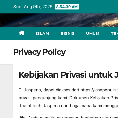
Skip
Sun. Aug 9th, 2026
8:54:39 AM
to
content
ISLAM
BISNIS
UMUM
TE
Privacy Policy
Kebijakan Privasi untuk
Di Jaspena, dapat diakses dari https://jasapenulisa
privasi pengunjung kami. Dokumen Kebijakan Privas
dicatat oleh Jaspena dan bagaimana kami mengg
Jika Anda memiliki pertanyaan tambahan atau mem