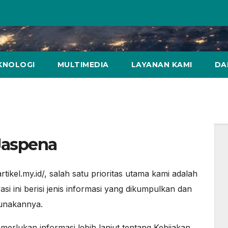
KNOLOGI
MULTIMEDIA
LAYANAN KAMI
DA
 Jaspena
rtikel.my.id/, salah satu prioritas utama kami adalah
i ini berisi jenis informasi yang dikumpulkan dan
unakannya.
erlukan informasi lebih lanjut tentang Kebijakan