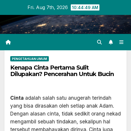
Skip
Fri. Aug 7th, 2026
10:44:49 AM
to
content
PENGETAHUAN UMUM
Kenapa Cinta Pertama Sulit
Dilupakan? Pencerahan Untuk Bucin
Cinta
adalah salah satu anugerah terindah
yang bisa dirasakan oleh setiap anak Adam.
Dengan alasan cinta, tidak sedikit orang nekad
mengambil sebuah tindakan, sekalipun hal
tersebut membahayakan dirinya. Cinta juga