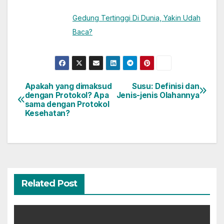
Gedung Tertinggi Di Dunia, Yakin Udah
Baca?
Apakah yang dimaksud
Susu: Definisi dan
Post
dengan Protokol? Apa
Jenis-jenis Olahannya
sama dengan Protokol
navigation
Kesehatan?
Related Post