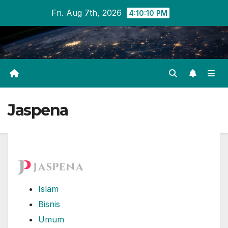
Skip
Fri. Aug 7th, 2026
4:10:11 PM
to
content
Jaspena
Islam
Bisnis
Umum