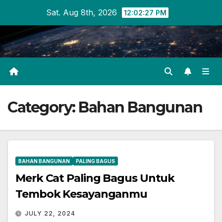
Skip
Sat. Aug 8th, 2026
12:02:27 PM
to
content
Category:
Bahan Bangunan
BAHAN BANGUNAN
PALING BAGUS
Merk Cat Paling Bagus Untuk
Tembok Kesayanganmu
JULY 22, 2024