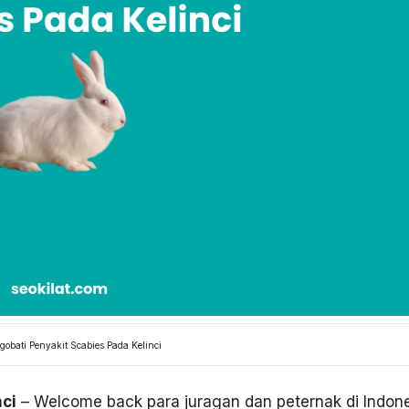
obati Penyakit Scabies Pada Kelinci
ci
– Welcome back para juragan dan peternak di Indone