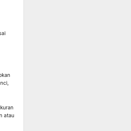
sai
abkan
nci,
ukuran
n atau