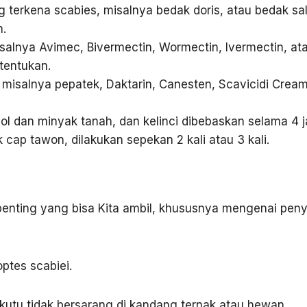
terkena scabies, misalnya bedak doris, atau bedak sal
m.
salnya Avimec, Bivermectin, Wormectin, Ivermectin, at
tentukan.
, misalnya pepatek, Daktarin, Canesten, Scavicidi Crea
ol dan minyak tanah, dan kelinci dibebaskan selama 4 
k cap tawon, dilakukan sepekan 2 kali atau 3 kali.
 penting yang bisa Kita ambil, khususnya mengenai peny
ptes scabiei.
kutu tidak bersarang di kandang ternak atau hewan