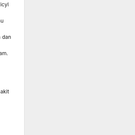
icyl
au
m dan
jam.
akit