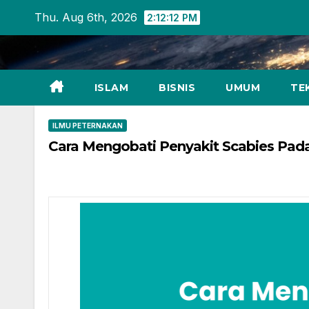
Skip
Thu. Aug 6th, 2026
2:12:13 PM
to
content
ISLAM
BISNIS
UMUM
TE
ILMU PETERNAKAN
Cara Mengobati Penyakit Scabies Pada