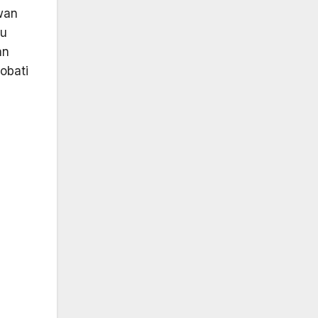
wan
tu
an
obati