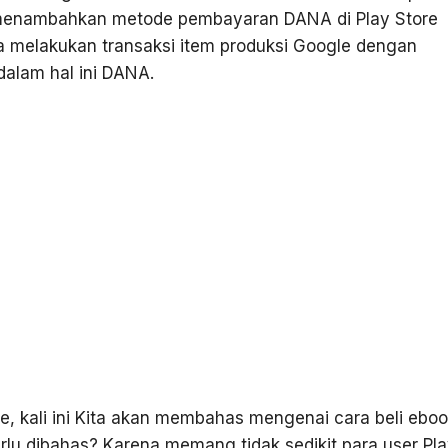
 menambahkan metode pembayaran DANA di Play Store
sa melakukan transaksi item produksi Google dengan
dalam hal ini DANA.
e, kali ini Kita akan membahas mengenai cara beli eboo
rlu dibahas? Karena memang tidak sedikit para user Pla