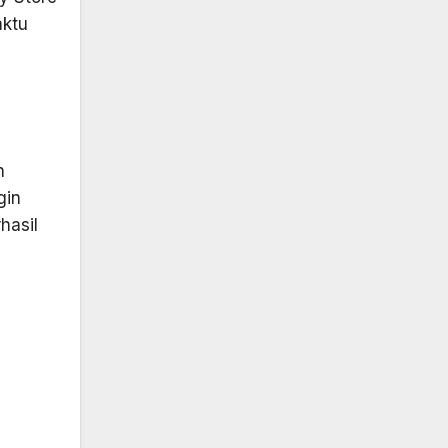
aktu
h
gin
hasil