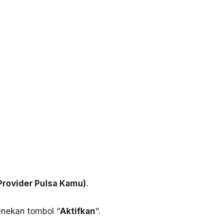
rovider Pulsa Kamu)
.
enekan tombol “
Aktifkan
“.