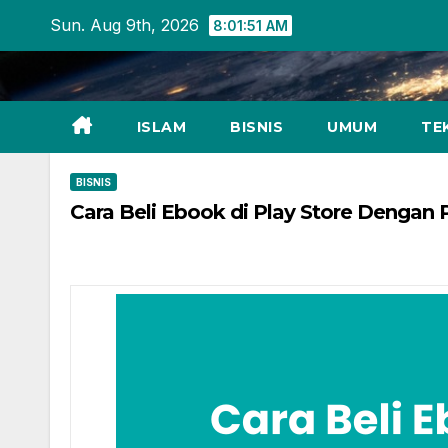
Skip
Sun. Aug 9th, 2026
8:01:52 AM
to
content
ISLAM
BISNIS
UMUM
TE
BISNIS
Cara Beli Ebook di Play Store Dengan 